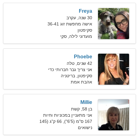
Freya
30 שנה, עקרב
אישה מחפשת זוג 36-41
סקיפטון
מועדוני לילה, סקִי
Phoebe
42 שנים, טלה
אני צריך גבר חברותי כדי
לרקוד
סקיפטון, בריטניה
אהבת אמת
Millie
בן 58, קשת
אני מתעניין במכוניות וחיות
מחמד
167 ס"מ (5'6"), 66 ק"ג (145
פאונד)
נישואים