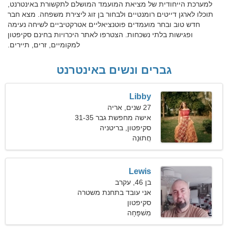
למערכת הייחודית של מציאת המועמד המושלם לתקשורת באינטרנט,
תוכלו לארגן דייטים רומנטיים ולבחור בן זוג ליצירת משפחה. מצא חבר
חדש טוב ובחר מועמדים פוטנציאליים אטרקטיביים לשיחה נעימה
ופגישות בלתי נשכחות. הצטרפו לאתר היכרויות בחינם סקיפטון
למקומיים, זרים, תיירים.
גברים ונשים באינטרנט
Libby
27 שנים, אריה
אישה מחפשת גבר 31-35
סקיפטון, בריטניה
חֲתוּנָה
Lewis
בן 46, עקרב
אני עובד בתחנת משטרה
סקיפטון
ומחפש אישה נלהבת
מִשׁפָּחָה