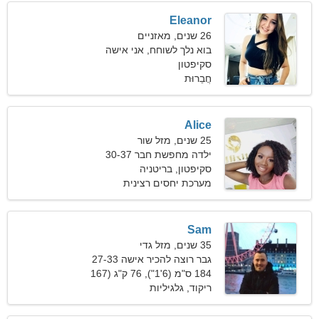
Eleanor
26 שנים, מאזניים
בוא נלך לשוחח, אני אישה
סקיפטון
בלתי נגישה
חֲבֵרוּת
Alice
25 שנים, מזל שור
ילדה מחפשת חבר 30-37
סקיפטון, בריטניה
מערכת יחסים רצינית
Sam
35 שנים, מזל גדי
גבר רוצה להכיר אישה 27-33
184 ס"מ (6'1"), 76 ק"ג (167
פאונד)
ריקוד, גלגיליות