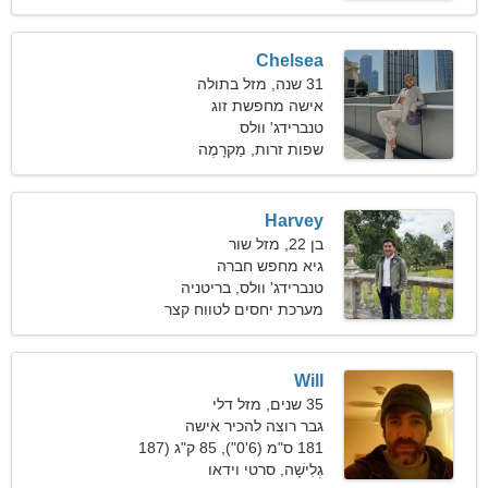
Chelsea
31 שנה, מזל בתולה
אישה מחפשת זוג
טנברידג' וולס
שפות זרות, מַקרָמֶה
Harvey
בן 22, מזל שור
גיא מחפש חברה
טנברידג' וולס, בריטניה
מערכת יחסים לטווח קצר
Will
35 שנים, מזל דלי
גבר רוצה להכיר אישה
181 ס"מ (6'0"), 85 ק"ג (187
פאונד)
גְלִישָׁה, סרטי וידאו