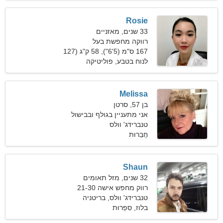
Rosie
33 שנים, מאזניים
רווקה מחפשת בעל
167 ס"מ (5'6"), 58 ק"ג (127
פאונד)
לנוח בטבע, פוליטיקה
ומשפטים
Melissa
בן 57, סרטן
אני מתעניין בגולף ובבישול
טנברידג' וולס
חֲבֵרוּת
Shaun
32 שנים, מזל תאומים
רווק מחפש אישה 21-30
טנברידג' וולס, בריטניה
בלוז, סִפְרוּת