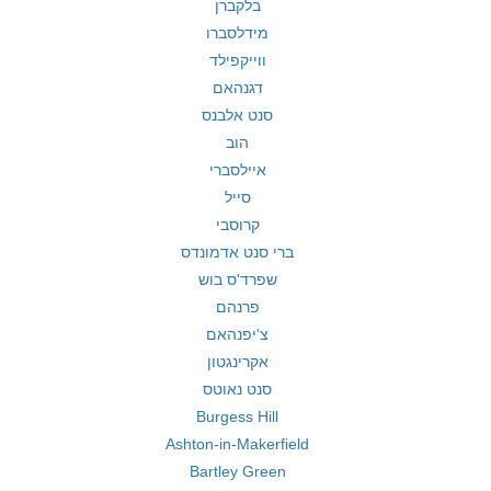
בלקברן
מידלסברו
ווייקפילד
דגנהאם
סנט אלבנס
הוב
איילסברי
סייל
קרוסבי
ברי סנט אדמונדס
שפרד'ס בוש
פרנהם
צ'יפנהאם
אקרינגטון
סנט נאוטס
Burgess Hill
Ashton-in-Makerfield
Bartley Green