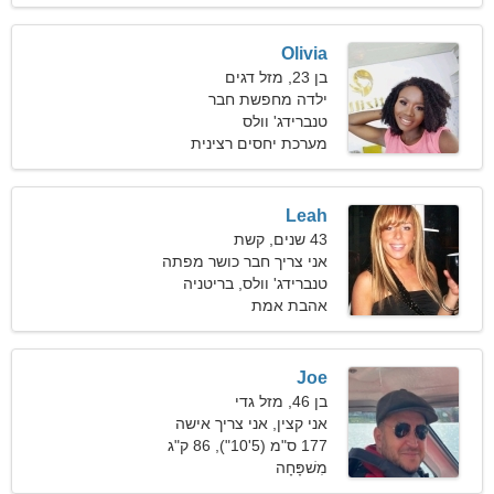
Olivia
בן 23, מזל דגים
ילדה מחפשת חבר
טנברידג' וולס
מערכת יחסים רצינית
Leah
43 שנים, קשת
אני צריך חבר כושר מפתה
טנברידג' וולס, בריטניה
אהבת אמת
Joe
בן 46, מזל גדי
אני קצין, אני צריך אישה
חיבה
177 ס"מ (5'10"), 86 ק"ג
(189 פאונד)
מִשׁפָּחָה