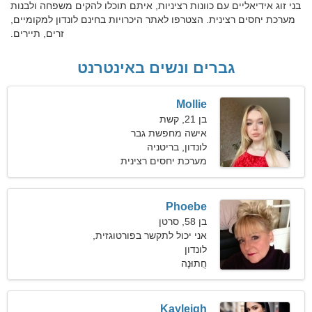
בני זוג אידיאליים עם כוונות רציניות, איתם תוכלו להקים משפחה ולבנות
מערכת יחסים רצינית. הצטרפו לאתר היכרויות בחינם לונדון למקומיים,
זרים, תיירים.
גברים ונשים באינטרנט
Mollie
בן 21, קשת
אישה מחפשת גבר
לונדון, בריטניה
מערכת יחסים רצינית
Phoebe
בן 58, סרטן
אני יכול לתקשר בפורטוגזית,
לונדון
אנגלית
חֲתוּנָה
Kayleigh