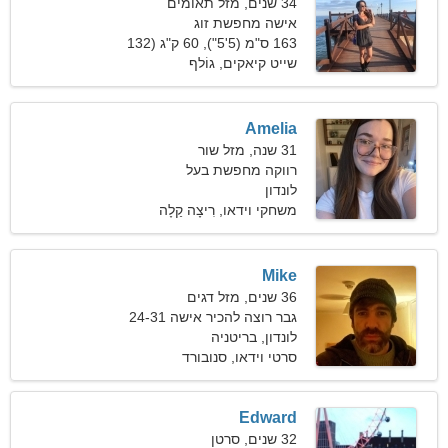
34 שנים, מזל תאומים
אישה מחפשת זוג
163 ס"מ (5'5"), 60 ק"ג (132
פאונד)
שייט קיאקים, גוֹלף
Amelia
31 שנה, מזל שור
רווקה מחפשת בעל
לונדון
משחקי וידאו, רִיצָה קַלָה
Mike
36 שנים, מזל דגים
גבר רוצה להכיר אישה 24-31
לונדון, בריטניה
סרטי וידאו, סנובורד
Edward
32 שנים, סרטן