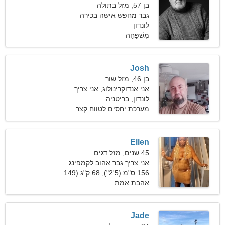
בן 57, מזל בתולה
גבר מחפש אישה בכירה
לונדון
מִשׁפָּחָה
Josh
בן 46, מזל שור
אני אנדוקרינולוג, אני צריך
אישה חולמנית
לונדון, בריטניה
מערכת יחסים לטווח קצר
Ellen
45 שנים, מזל דגים
אני צריך גבר אהוב לקמפינג
156 ס"מ (5'2"), 68 ק"ג (149
פאונד)
אהבת אמת
Jade