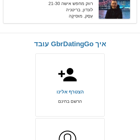
רווק מחפש אישה 21-30
לונדון, בריטניה
עֵסֶק, מוּסִיקָה
איך GbrDatingGo עובד
הצטרף אלינו
הרשם בחינם