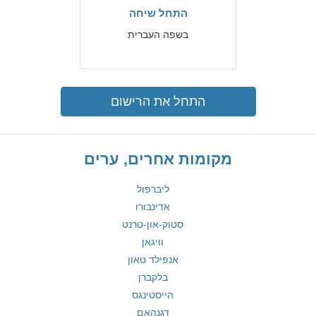
התחל שיחה
בשפה העברית
התחל את הרישום
מקומות אחרים, ערים
ליברפול
אדינבורו
סטוק-און-טרנט
וויגאן
אנפילד טאון
בלקברן
הייסטינגס
דגנהאם