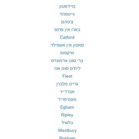
מיידסטון
גייטסהד
צ'טהם
בארו אין פרנס
Catford
סאטון אין אשפילד
וורקסופ
ברי סנט אדמונדס
לית'ם סנט אנז
Fleet
גרייט מלברן
אברדייר
פונטיפריד
Egham
Ripley
בלשיל
Westbury
Brixham