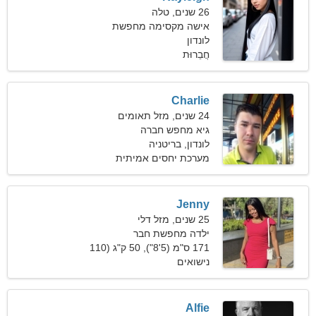
26 שנים, טלה
אישה מקסימה מחפשת
לונדון
אהבת אמת
חֲבֵרוּת
Charlie
24 שנים, מזל תאומים
גיא מחפש חברה
לונדון, בריטניה
מערכת יחסים אמיתית
Jenny
25 שנים, מזל דלי
ילדה מחפשת חבר
171 ס"מ (5'8"), 50 ק"ג (110
פאונד)
נישואים
Alfie