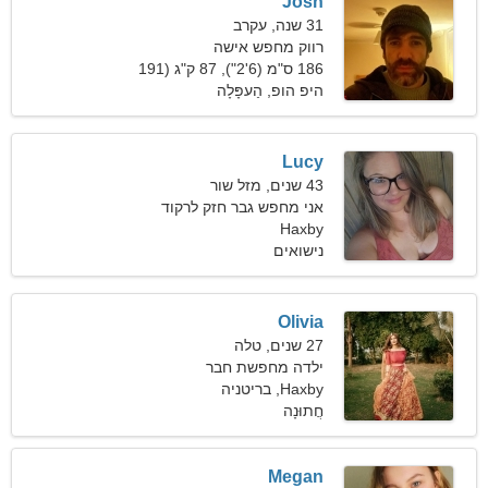
Josh
31 שנה, עקרב
רווק מחפש אישה
186 ס"מ (6'2"), 87 ק"ג (191
פאונד)
היפ הופ, הַעפָּלָה
Lucy
43 שנים, מזל שור
אני מחפש גבר חזק לרקוד
ביחד
Haxby
נישואים
Olivia
27 שנים, טלה
ילדה מחפשת חבר
Haxby, בריטניה
חֲתוּנָה
Megan