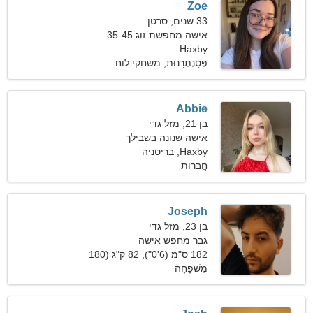
Zoe
33 שנים, סרטן
אישה מחפשת זוג 35-45
Haxby
פְּסַנְתְרָנוּת, משחקי לוח
Abbie
בן 21, מזל גדי
אישה שנונה בשבילך
Haxby, בריטניה
חֲבֵרוּת
Joseph
בן 23, מזל גדי
גבר מחפש אישה
182 ס"מ (6'0"), 82 ק"ג (180
פאונד)
מִשׁפָּחָה