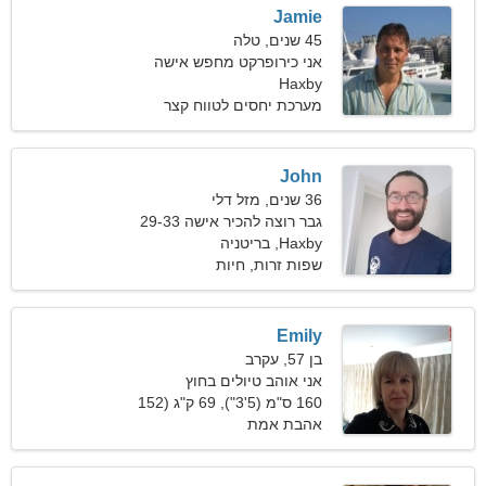
Jamie
45 שנים, טלה
אני כירופרקט מחפש אישה
לוהטת
Haxby
מערכת יחסים לטווח קצר
John
36 שנים, מזל דלי
גבר רוצה להכיר אישה 29-33
Haxby, בריטניה
שפות זרות, חיות
Emily
בן 57, עקרב
אני אוהב טיולים בחוץ
וכדורעף
160 ס"מ (5'3"), 69 ק"ג (152
פאונד)
אהבת אמת