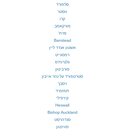
סלפורד
ווסטר
קרו
מורקאמב
פרת'
Banstead
אשטון אנדר ליין
רמסגייט
גלנרות'ס
סורביטון
סטרטפורד על נהר אייבון
ויסבך
תמזמיד
קירפילי
Heswall
Bishop Auckland
סנדהרסט
סווינטון