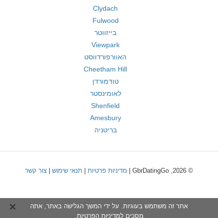
Clydach
Fulwood
בייזווטר
Viewpark
האוורפורדווסט
Cheetham Hill
טודמורדן
לאומינסטר
Shenfield
Amesbury
בריטניה
© 2026, GbrDatingGo |
מדיניות פרטיות
|
תנאי שימוש
|
צור קשר
אתר זה משתמש בעוגיות. על ידי המשך הגלישה באתר, אתה
מסכים ל
מדיניות הפרטיות
.