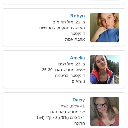
Robyn
בן 21, מזל תאומים
האישה החמקמקה מחפשת
דייט
דונקסטר
אהבת אמת
Amelia
בן 23, מזל דגים
אישה מחפשת גבר 25-30
דונקסטר, בריטניה
נישואים
Daisy
41 שנים, קשת
אני מחפשת את הגבר
המושלם לרקוד ביחד
174 ס"מ (5'9"), 70 ק"ג (154
חֲתוּנָה
פאונד)