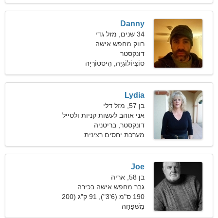
Danny
34 שנים, מזל גדי
רווק מחפש אישה
דונקסטר
סוֹצִיוֹלוֹגִיָה, הִיסטוֹרִיָה
Lydia
בן 57, מזל דלי
אני אוהב לעשות קניות ולטייל
באוויר הצח
דונקסטר, בריטניה
מערכת יחסים רצינית
Joe
בן 58, אריה
גבר מחפש אישה בכירה
190 ס"מ (6'3"), 91 ק"ג (200
פאונד)
מִשׁפָּחָה