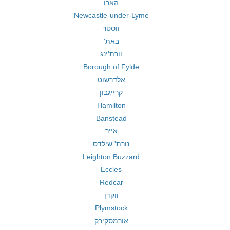
הארו
Newcastle-under-Lyme
ווסטר
באת'
וורת'ינג
Borough of Fylde
אלדרשוט
קרייגבון
Hamilton
Banstead
אייר
נורת' שילדס
Leighton Buzzard
Eccles
Redcar
ווקדן
Plymstock
אורמסקירק