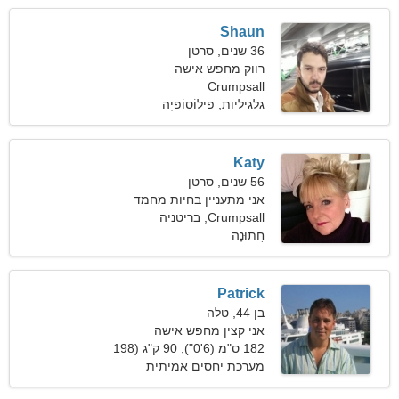
Shaun
36 שנים, סרטן
רווק מחפש אישה
Crumpsall
גלגיליות, פִילוֹסוֹפִיָה
Katy
56 שנים, סרטן
אני מתעניין בחיות מחמד
ואירובי
Crumpsall, בריטניה
חֲתוּנָה
Patrick
בן 44, טלה
אני קצין מחפש אישה
חברותית
182 ס"מ (6'0"), 90 ק"ג (198
פאונד)
מערכת יחסים אמיתית