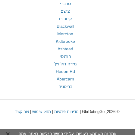
סדברי
צ'שם
קרובורו
Blackwall
Moreton
Kidbrooke
Ashtead
הורנסי
מזרח דולוויץ'
Hedon Rd
Abercarn
בריטניה
© 2026, GbrDatingGo |
מדיניות פרטיות
|
תנאי שימוש
|
צור קשר
אתר זה משתמש בעוגיות. על ידי המשך הגלישה באתר, אתה