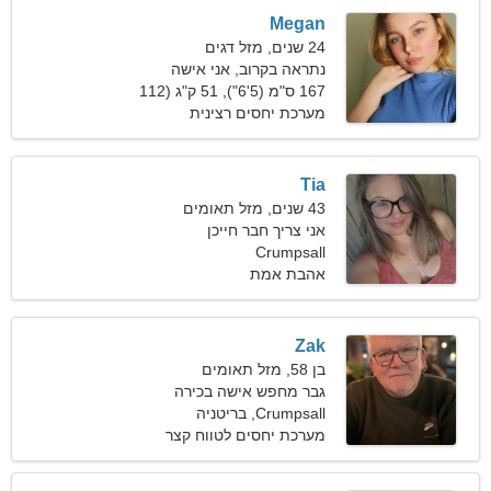
Megan
24 שנים, מזל דגים
נתראה בקרוב, אני אישה
נחמדה
167 ס"מ (5'6"), 51 ק"ג (112
פאונד)
מערכת יחסים רצינית
Tia
43 שנים, מזל תאומים
אני צריך חבר חייכן
לרומנטיקה
Crumpsall
אהבת אמת
Zak
בן 58, מזל תאומים
גבר מחפש אישה בכירה
Crumpsall, בריטניה
מערכת יחסים לטווח קצר