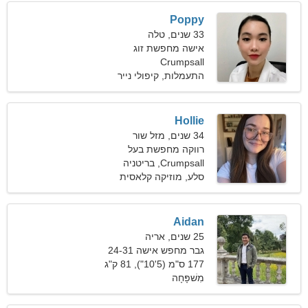
Poppy
33 שנים, טלה
אישה מחפשת זוג
Crumpsall
התעמלות, קיפולי נייר
Hollie
34 שנים, מזל שור
רווקה מחפשת בעל
Crumpsall, בריטניה
סלע, מוזיקה קלאסית
Aidan
25 שנים, אריה
גבר מחפש אישה 24-31
177 ס"מ (5'10"), 81 ק"ג
(178 פאונד)
מִשׁפָּחָה