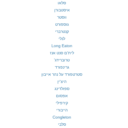
סלאו
איסטבורן
ווסטר
גוספורט
קנטרברי
לנלי
Long Eaton
לית'ם סנט אנז
טרוברידג'
גרינפורד
סטרטפורד על נהר אייבון
היצ'ין
ספולדינג
אפסום
קירפילי
הייבורי
Congleton
סלבי