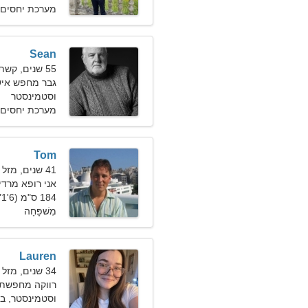
מערכת יחסים 
Sean
55 שנים, קשת
גבר מחפש איש
וסטמינסטר
מערכת יחסים 
Tom
41 שנים, מזל בתולה
אני רופא מרדי
184 ס"מ (6'1"), 88 ק"ג (194 פאונד)
מִשׁפָּחָה
Lauren
34 שנים, מזל גדי
רווקה מחפשת 
וסטמינסטר, בר