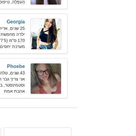
הַעפָּלָה, טיפו
Georgia
25 שנים, אריה
ילדה מחפשת 
170 ס"מ (5'7"), 54 ק"ג (119 פאונד)
מערכת יחסים 
Phoebe
43 שנים, טלה
אני צריך גבר ה
וסטמינסטר, בר
אהבת אמת