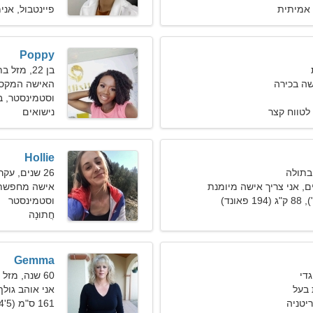
אמיתית
פיינטבול, אני
Poppy
בן 22, מזל בתולה
ה בכירה
האישה המקסי
וסטמינסטר, ב
לטווח קצר
נישואים
Hollie
26 שנים, עקרב
ם, אני צריך אישה מיומנת
אישה מחפשת גבר
וסטמינסטר
חֲתוּנָה
Gemma
60 שנה, מזל דגים
בעל
אני אוהב גולף
יטניה
161 ס"מ (5'4"), 62 ק"ג (136 פאונד)