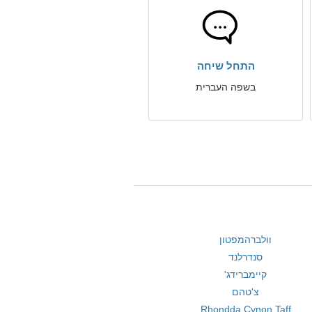
התחל שיחה
בשפה העברית
וולברהמפטון
סנדרלנד
קיימברידג'
צ'טהם
Rhondda Cynon Taff