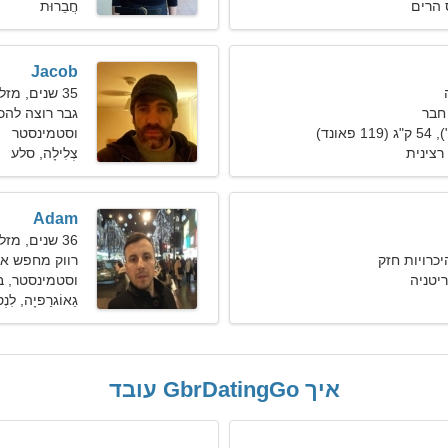
ס הרים
חֲבֵרוּת
Jacob
35 שנים, מזל תאומים
חבר
גבר רוצה להכיר 
וסטמינסטר
רצינית
צְלִילָה, סלע
Adam
36 שנים, מזל גדי
יכרויות חזק
רווק מחפש אישה 
יטניה
וסטמינסטר, ב
גֵאוֹגרַפיָה, לִנְס
איך GbrDatingGo עובד